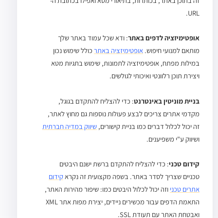
זה בתוכן באתר, בכותרות, בתיאורי מטא ואפילו בכתובת ה-
URL.
אופטימיזציה לדפים באתר
: ודא שכל עמוד באתר שלך
מותאם למנועי חיפוש.
אופטימיזציה באתר
כולל שימוש נכון
במילות מפתח, אופטימיזציה לתמונות, שימוש בתגיות מטא
ויצירת תוכן רלוונטי ואיכותי לגולשים.
בניית מוניטין באינטרנט
: כדי להצליח להתקדם בגוגל,
מקדמי אתרים צריכים לבצע פעולות נוספות גם מחוץ לאתר,
זה יכול לכלול דברים כמו בניית קישורים,
שיווק במדיה חברתית
ושיווק ע"י משפיענים.
קידום טכני
: כדי להצליח להתקדם ברשת ישנם היבטים
טכניים שצריך לסדר באתר. בשפה מקצועית זה נקרא
קידום
אתרים טכני
וזה יכול לכלול היבטים כמו: שיפור מהירות האתר,
התאמת הדפים עבור מכשירים ניידים, יצירת מפות אתר XML
ואבטחת האתר עם תעודת SSL.