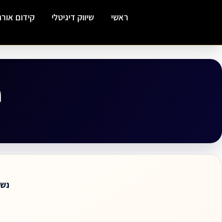
ילוג
ראשי
שיווק דיגיטלי
קידום אורג
תוכן
י
נש