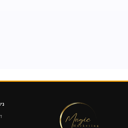
ניו
ד