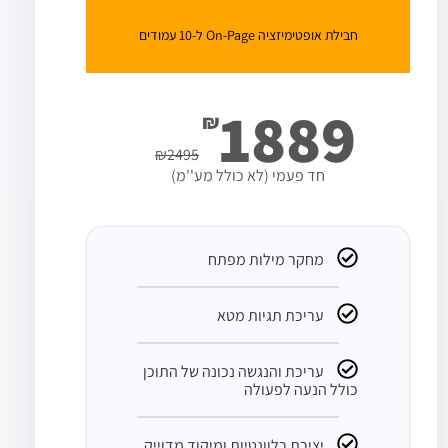
חבילת אופטימיזציה On-Page ל-10 עמודים
1889
₪
₪
2495
חד פעמי (לא כולל מע''מ)
מחקר מילות מפתח
עריכת תגיות מטא
עריכת והנגשה נכונה של התוכן
כולל הנעה לפעולה
יצירת רלוונטיות ומיקוד מדוייק