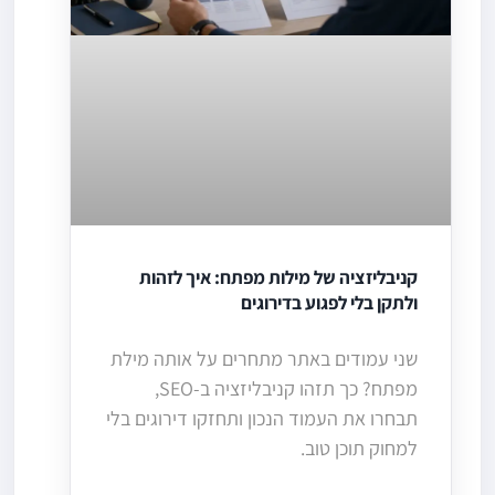
קניבליזציה של מילות מפתח: איך לזהות
ולתקן בלי לפגוע בדירוגים
שני עמודים באתר מתחרים על אותה מילת
מפתח? כך תזהו קניבליזציה ב-SEO,
תבחרו את העמוד הנכון ותחזקו דירוגים בלי
למחוק תוכן טוב.