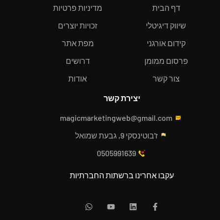
דף הבית
מדיניות פרטיות
שיווק דיגיטלי
זכויות יוצרים
קידום אורגני
מפת אתר
פרסום ממומן
דרושים
צור קשר
אודות
יצירת קשר
magicmarketingweb@gmail.com
ז'בוטינסקי 9, גבעת שמואל
0505991639
עקבו אחרינו ברשתות החברתיות
W
Y
L
F
h
o
i
a
a
u
n
c
t
t
k
e