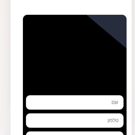
שם
טלפון