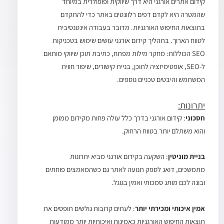
קידום אתרים אורגני היא דרך שיווקית ופופולרית במיוחד
שהמטרה היא לקדם דפים רלוונטים באתר כדי להתקדם
בתוצאות החיפוש האורגניות. מדובר בעבודה אינטנסיבית
לטווח הארוך. בתהליך קידום אורגני עושים שימוש בטכניקות
SEO הכוללות: מחקר מילות מפתח, כתיבת תוכן שיווקי מותאם
ל-SEO, אופטימיזציה לתוכן, בניית קישורים, שיפור חווית
המשתמש והיבטים טכניים נוספים.
יתרונות:
חסכוני
: קידום אורגני בדרך כלל עולה פחות מקידום ממומן
והוא משתלם יותר בטווח הרחוק.
בניית מוניטין
: השקעה בקידום אורגני מביא יתרונות
מתמשכים, דואג לספק תנועה לאתר גם כשהמאמצים פוחתים
ובונה לכם מותג סמכותי ואמין בגוגל.
אמין איכותי ומכירתי יותר
: לעתים קרובות גולשים תופסים את
תוצאות החיפוש האורגניות כאמינות ואיכותיות יותר ממודעות