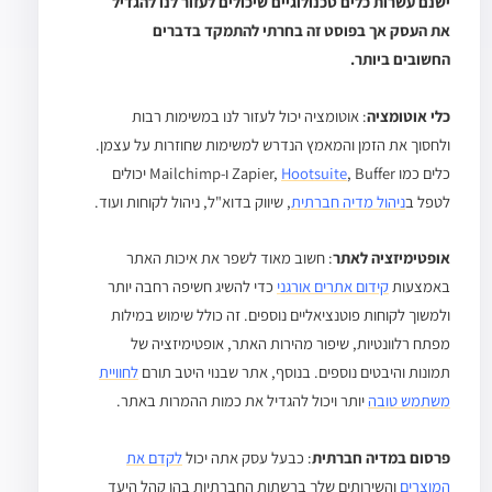
ישנם עשרות כלים טכנולוגיים שיכולים לעזור לנו להגדיל
את העסק אך בפוסט זה בחרתי להתמקד בדברים
החשובים ביותר.
כלי אוטומציה
: אוטומציה יכול לעזור לנו במשימות רבות
ולחסוך את הזמן והמאמץ הנדרש למשימות שחוזרות על עצמן.
כלים כמו Zapier,
Hootsuite
, Buffer ו-Mailchimp יכולים
לטפל ב
ניהול מדיה חברתית
, שיווק בדוא"ל, ניהול לקוחות ועוד.
אופטימיזציה לאתר
: חשוב מאוד לשפר את איכות האתר
באמצעות
קידום אתרים אורגני
כדי להשיג חשיפה רחבה יותר
ולמשוך לקוחות פוטנציאליים נוספים. זה כולל שימוש במילות
מפתח רלוונטיות, שיפור מהירות האתר, אופטימיזציה של
תמונות והיבטים נוספים. בנוסף, אתר שבנוי היטב תורם
לחוויית
משתמש טובה
יותר ויכול להגדיל את כמות ההמרות באתר.
פרסום במדיה חברתית
: כבעל עסק אתה יכול
לקדם את
המוצרים
והשירותים שלך ברשתות החברתיות בהן קהל היעד