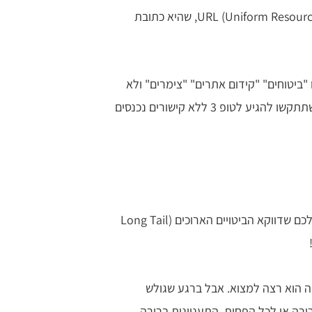
באתר אחר לגמרי. כל קישור משויך לכתובת URL (Uniform Resource Locator), שהיא כתובת
"ביטוחים" "קידום אתרים" "צימרים" ולא
חסרים ביטויים פופולריים תחרותיים אחרים, סביר מאוד שתתקשו להגיע לטופ 3 ללא קישורים נכנסים
בתור אחד שעוסק בקידום אתרים אורגני אני יכול להגיד לכם שדווקא הביטויים הארוכים (Long Tail
מה הוא רצה למצוא. אבל ברגע שגולש
ורה או לכל הפחות, התעניינות ברורה.