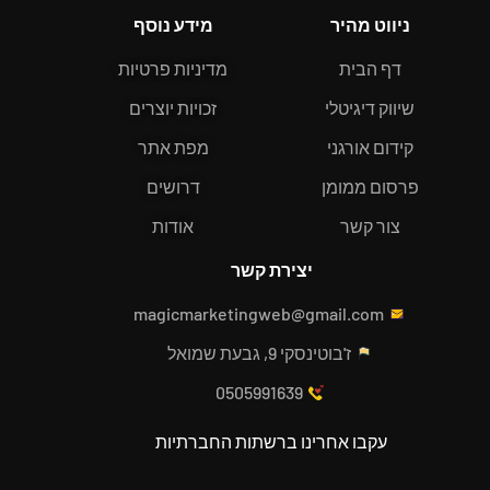
ניווט מהיר
מידע נוסף
דף הבית
מדיניות פרטיות
שיווק דיגיטלי
זכויות יוצרים
קידום אורגני
מפת אתר
פרסום ממומן
דרושים
צור קשר
אודות
יצירת קשר
magicmarketingweb@gmail.com
ז'בוטינסקי 9, גבעת שמואל
0505991639
עקבו אחרינו ברשתות החברתיות
W
Y
L
F